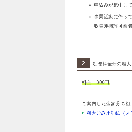
申込みが集中し
事業活動に伴っ
収集運搬許可業
2
処理料金分の粗大
料金：300円
ご案内した金額分の粗
粗大ごみ用証紙（ス