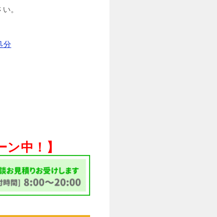
さい。
処分
ペーン中！】