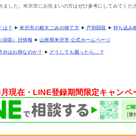
めました。米沢市にお住まいの方はぜひ参考にしてみてくだ
とは？
米沢市の粗大ごみの捨て方
戸別回収
持ち込み
（回収）日情報
山形県米沢市 公式ホームページ
処分はお得なのか？
どうしても困ったら…？
年8月現在・
LINE登録期間限定キャン