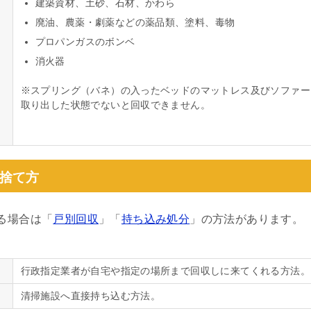
建築資材、土砂、石材、かわら
廃油、農薬・劇薬などの薬品類、塗料、毒物
プロパンガスのボンベ
消火器
※スプリング（バネ）の入ったベッドのマットレス及びソファー
取り出した状態でないと回収できません。
捨て方
る場合は「
戸別回収
」「
持ち込み処分
」の方法があります。
行政指定業者が自宅や指定の場所まで回収しに来てくれる方法。
清掃施設へ直接持ち込む方法。