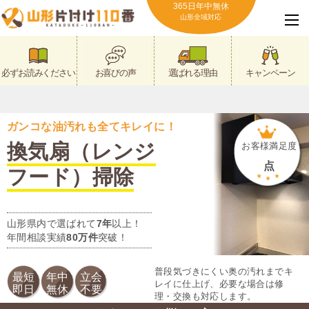
365日年中無休
山形全域対応
必ずお読みください
お喜びの声
選ばれる理由
キャンペーン
ガンコな油汚れも全てキレイに！
換気扇（レンジ
お客様満足度
点
フード）掃除
山形県内で選ばれて
7年
以上！
年間相談実績
80万件
突破！
普段気づきにくい奥の汚れまでキ
最短
年中
立会
レイに仕上げ、必要な場合は修
即日
無休
不要
理・交換も対応します。