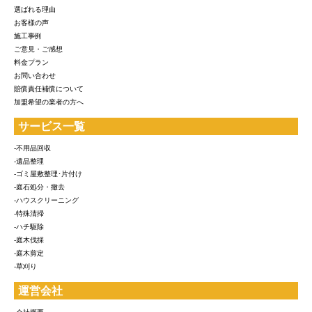
選ばれる理由
お客様の声
施工事例
ご意見・ご感想
料金プラン
お問い合わせ
賠償責任補償について
加盟希望の業者の方へ
サービス一覧
-不用品回収
-遺品整理
-ゴミ屋敷整理･片付け
-庭石処分・撤去
-ハウスクリーニング
-特殊清掃
-ハチ駆除
-庭木伐採
-庭木剪定
-草刈り
運営会社