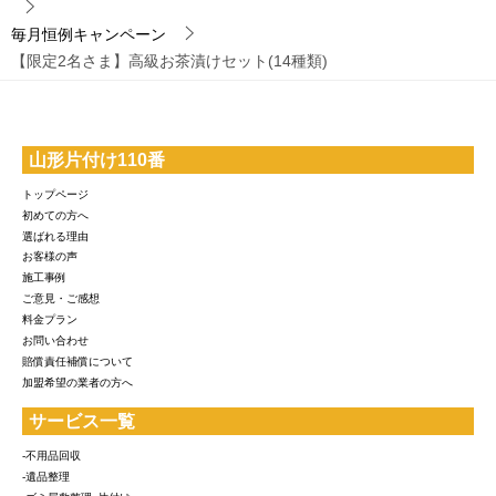
毎月恒例キャンペーン
【限定2名さま】高級お茶漬けセット(14種類)
山形片付け110番
トップページ
初めての方へ
選ばれる理由
お客様の声
施工事例
ご意見・ご感想
料金プラン
お問い合わせ
賠償責任補償について
加盟希望の業者の方へ
サービス一覧
-不用品回収
-遺品整理