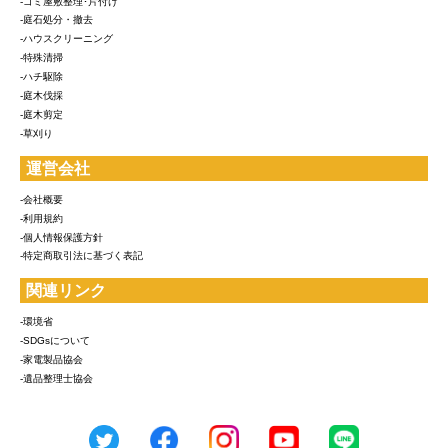
-ゴミ屋敷整理･片付け
-庭石処分・撤去
-ハウスクリーニング
-特殊清掃
-ハチ駆除
-庭木伐採
-庭木剪定
-草刈り
運営会社
-会社概要
-利用規約
-個人情報保護方針
-特定商取引法に基づく表記
関連リンク
-環境省
-SDGsについて
-家電製品協会
-遺品整理士協会