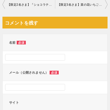
投
【限定2名さま】『ショコラティエ パレドオール』クリスマスツリーショコラ
【限定3名さま】菜の花いちご超大粒2個セット
稿
ナ
コメントを残す
ビ
ゲ
ー
名前
必須
シ
ョ
ン
メール（公開されません）
必須
サイト