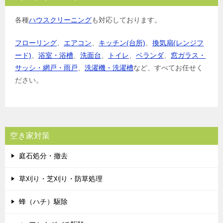
各種
ハウスクリーニング
も対応しております。
フローリング
、
エアコン
、
キッチン(台所)
、
換気扇(レンジフ
ード)
、
浴室・浴槽
、
洗面台
、
トイレ
、
ベランダ
、
窓ガラス・
サッシ・網戸・雨戸
、
洗濯機・洗濯槽
など、すべてお任せく
ださい。
空き家対策
庭石処分・撤去
草刈り・芝刈り・防草処理
蜂（ハチ）駆除