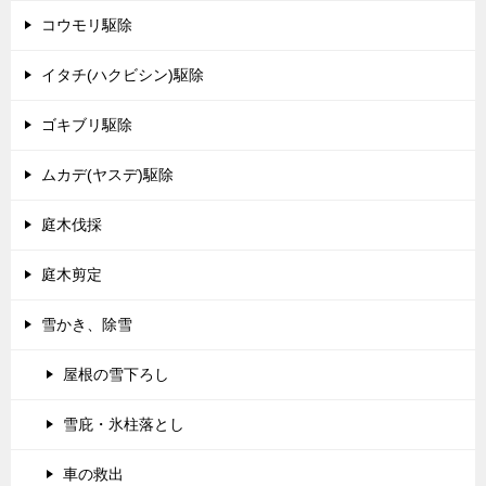
コウモリ駆除
イタチ(ハクビシン)駆除
ゴキブリ駆除
ムカデ(ヤスデ)駆除
庭木伐採
庭木剪定
雪かき、除雪
屋根の雪下ろし
雪庇・氷柱落とし
車の救出