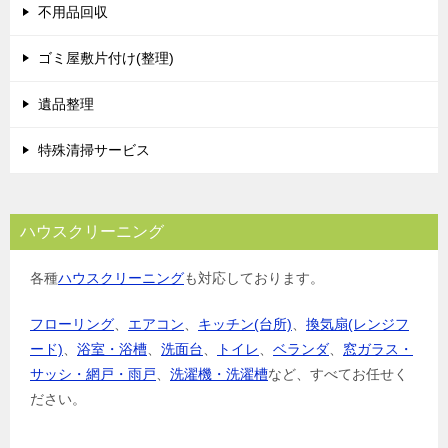
不用品回収
ゴミ屋敷片付け(整理)
遺品整理
特殊清掃サービス
ハウスクリーニング
各種
ハウスクリーニング
も対応しております。
フローリング
、
エアコン
、
キッチン(台所)
、
換気扇(レンジフ
ード)
、
浴室・浴槽
、
洗面台
、
トイレ
、
ベランダ
、
窓ガラス・
サッシ・網戸・雨戸
、
洗濯機・洗濯槽
など、すべてお任せく
ださい。