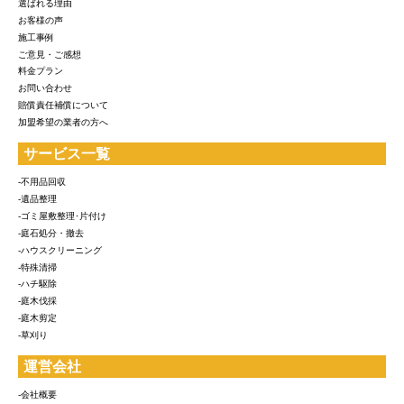
選ばれる理由
お客様の声
施工事例
ご意見・ご感想
料金プラン
お問い合わせ
賠償責任補償について
加盟希望の業者の方へ
サービス一覧
-不用品回収
-遺品整理
-ゴミ屋敷整理･片付け
-庭石処分・撤去
-ハウスクリーニング
-特殊清掃
-ハチ駆除
-庭木伐採
-庭木剪定
-草刈り
運営会社
-会社概要