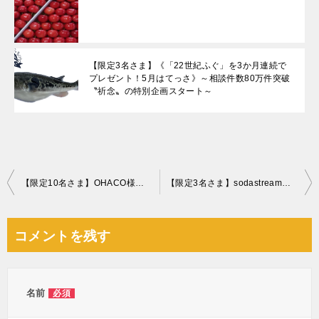
【限定3名さま】《「22世紀ふぐ」を3か月連続で
プレゼント！5月はてっさ》～相談件数80万件突破
〝祈念〟の特別企画スタート～
投
【限定10名さま】OHACO様とのコラボ企画！伝統製法のお味噌セット
【限定3名さま】sodastreamソースパワースターターキット
稿
ナ
コメントを残す
ビ
ゲ
ー
名前
必須
シ