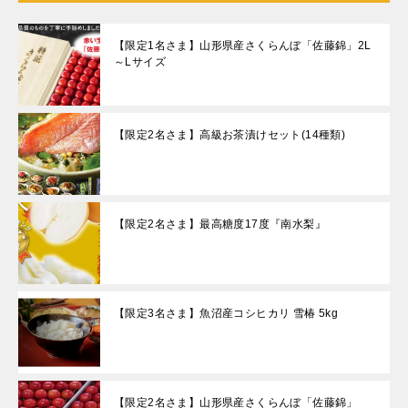
【限定1名さま】山形県産さくらんぼ「佐藤錦」2L
～Lサイズ
【限定2名さま】高級お茶漬けセット(14種類)
【限定2名さま】最高糖度17度『南水梨』
【限定3名さま】魚沼産コシヒカリ 雪椿 5kg
【限定2名さま】山形県産さくらんぼ「佐藤錦」