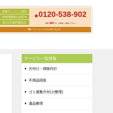
各種クレジット対応
0120-538-902
24時間夜間も対応中
安心の1億円保証付
無料
見積り
です。お気軽にご相談ください！
メールフォームでのお問い合わせ
サービス一覧情報
片付け・掃除代行
不用品回収
ゴミ屋敷片付け(整理)
遺品整理