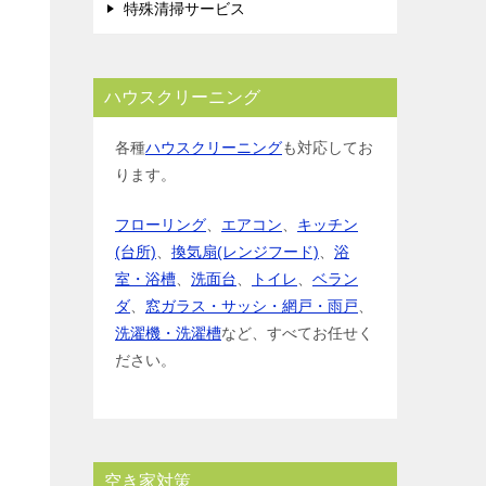
特殊清掃サービス
ハウスクリーニング
各種
ハウスクリーニング
も対応してお
ります。
フローリング
、
エアコン
、
キッチン
(台所)
、
換気扇(レンジフード)
、
浴
室・浴槽
、
洗面台
、
トイレ
、
ベラン
ダ
、
窓ガラス・サッシ・網戸・雨戸
、
洗濯機・洗濯槽
など、すべてお任せく
ださい。
空き家対策