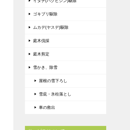
イタチ(ハクビシン)駆除
ゴキブリ駆除
ムカデ(ヤスデ)駆除
庭木伐採
庭木剪定
雪かき、除雪
屋根の雪下ろし
雪庇・氷柱落とし
車の救出