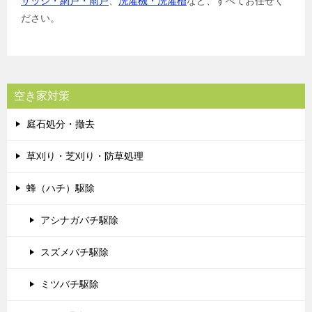
サッシ・網戸・雨戸
、
洗濯機・洗濯槽
など、すべてお任せく
ださい。
空き家対策
庭石処分・撤去
草刈り・芝刈り・防草処理
蜂（ハチ）駆除
アシナガバチ駆除
スズメバチ駆除
ミツバチ駆除