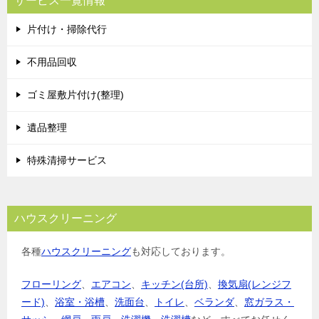
サービス一覧情報
ゲ
片付け・掃除代行
ー
シ
不用品回収
ョ
ゴミ屋敷片付け(整理)
ン
遺品整理
特殊清掃サービス
ハウスクリーニング
各種
ハウスクリーニング
も対応しております。
フローリング
、
エアコン
、
キッチン(台所)
、
換気扇(レンジフ
ード)
、
浴室・浴槽
、
洗面台
、
トイレ
、
ベランダ
、
窓ガラス・