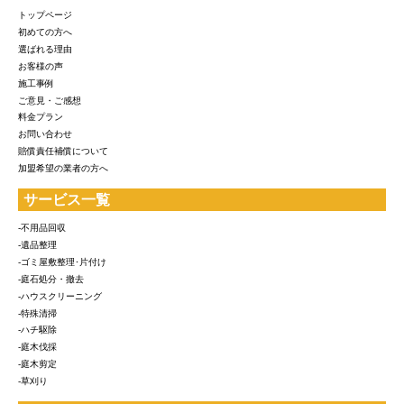
トップページ
初めての方へ
選ばれる理由
お客様の声
施工事例
ご意見・ご感想
料金プラン
お問い合わせ
賠償責任補償について
加盟希望の業者の方へ
サービス一覧
-不用品回収
-遺品整理
-ゴミ屋敷整理･片付け
-庭石処分・撤去
-ハウスクリーニング
-特殊清掃
-ハチ駆除
-庭木伐採
-庭木剪定
-草刈り