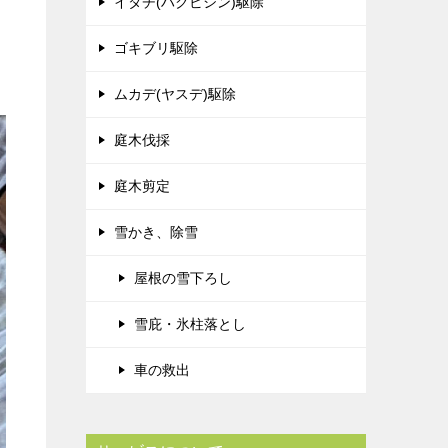
イタチ(ハクビシン)駆除
ゴキブリ駆除
ムカデ(ヤスデ)駆除
庭木伐採
庭木剪定
雪かき、除雪
屋根の雪下ろし
雪庇・氷柱落とし
車の救出