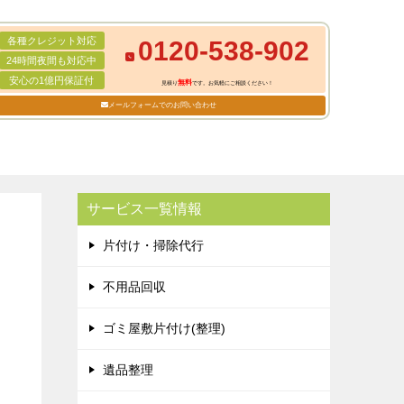
各種クレジット対応
0120-538-902
24時間夜間も対応中
安心の1億円保証付
無料
見積り
です。お気軽にご相談ください！
メールフォームでのお問い合わせ
サービス一覧情報
片付け・掃除代行
不用品回収
ゴミ屋敷片付け(整理)
遺品整理