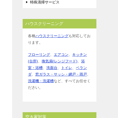
特殊清掃サービス
ハウスクリーニング
各種
ハウスクリーニング
も対応してお
ります。
フローリング
、
エアコン
、
キッチン
(台所)
、
換気扇(レンジフード)
、
浴
室・浴槽
、
洗面台
、
トイレ
、
ベラン
ダ
、
窓ガラス・サッシ・網戸・雨戸
、
洗濯機・洗濯槽
など、すべてお任せく
ださい。
空き家対策