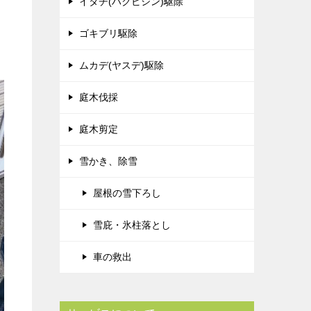
イタチ(ハクビシン)駆除
ゴキブリ駆除
ムカデ(ヤスデ)駆除
庭木伐採
庭木剪定
雪かき、除雪
屋根の雪下ろし
雪庇・氷柱落とし
車の救出