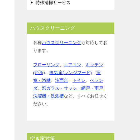
特殊清掃サービス
ハウスクリーニング
各種
ハウスクリーニング
も対応してお
ります。
フローリング
、
エアコン
、
キッチン
(台所)
、
換気扇(レンジフード)
、
浴
室・浴槽
、
洗面台
、
トイレ
、
ベラン
ダ
、
窓ガラス・サッシ・網戸・雨戸
、
洗濯機・洗濯槽
など、すべてお任せく
ださい。
空き家対策