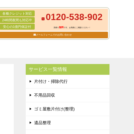
各種クレジット対応
0120-538-902
24時間夜間も対応中
安心の1億円保証付
無料
見積り
です。お気軽にご相談ください！
メールフォームでのお問い合わせ
サービス一覧情報
片付け・掃除代行
不用品回収
ゴミ屋敷片付け(整理)
遺品整理