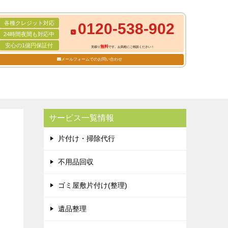
各種クレジット対応
0120-538-902
24時間夜間も対応中
安心の1億円保証付
無料
見積り
です。お気軽にご相談ください！
メールフォームでのお問い合わせ
サービス一覧情報
片付け・掃除代行
不用品回収
ゴミ屋敷片付け(整理)
遺品整理