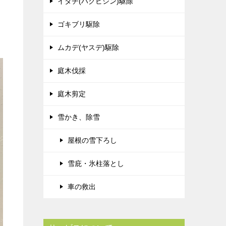
イタチ(ハクビシン)駆除
ゴキブリ駆除
ムカデ(ヤスデ)駆除
庭木伐採
庭木剪定
雪かき、除雪
屋根の雪下ろし
雪庇・氷柱落とし
車の救出