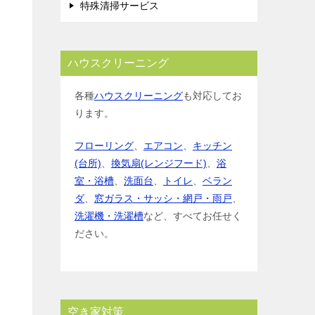
特殊清掃サービス
ハウスクリーニング
各種
ハウスクリーニング
も対応してお
ります。
フローリング
、
エアコン
、
キッチン
(台所)
、
換気扇(レンジフード)
、
浴
室・浴槽
、
洗面台
、
トイレ
、
ベラン
ダ
、
窓ガラス・サッシ・網戸・雨戸
、
洗濯機・洗濯槽
など、すべてお任せく
ださい。
空き家対策