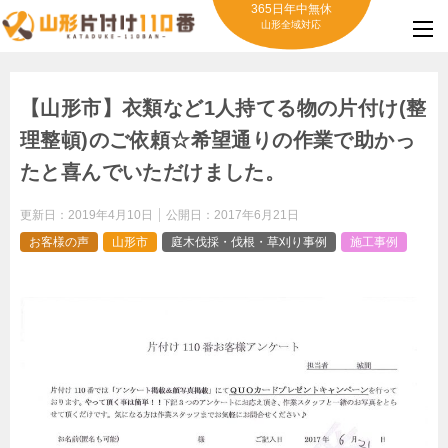
365日年中無休
山形全域対応
【山形市】衣類など1人持てる物の片付け(整
理整頓)のご依頼☆希望通りの作業で助かっ
たと喜んでいただけました。
更新日：
2019年4月10日
公開日：
2017年6月21日
お客様の声
山形市
庭木伐採・伐根・草刈り事例
施工事例