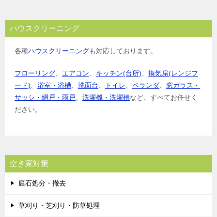
ハウスクリーニング
各種
ハウスクリーニング
も対応しております。
フローリング
、
エアコン
、
キッチン(台所)
、
換気扇(レンジフ
ード)
、
浴室・浴槽
、
洗面台
、
トイレ
、
ベランダ
、
窓ガラス・
サッシ・網戸・雨戸
、
洗濯機・洗濯槽
など、すべてお任せく
ださい。
空き家対策
庭石処分・撤去
草刈り・芝刈り・防草処理