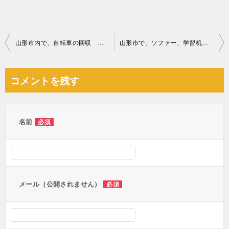
投
山形市内で、自転車の回収 お客様の声
山形市で、ソファー、学習机などの回収 井上様の声
稿
ナ
コメントを残す
ビ
ゲ
ー
名前
必須
シ
ョ
ン
メール（公開されません）
必須