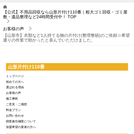
【公式】不用品回収なら山形片付け110番｜粗大ゴミ回収・ゴミ屋
敷・遺品整理など24時間受付中！
TOP
お客様の声
【山形市】衣類など1人持てる物の片付け(整理整頓)のご依頼☆希望
通りの作業で助かったと喜んでいただけました。
山形片付け110番
トップページ
初めての方へ
選ばれる理由
お客様の声
施工事例
ご意見・ご感想
料金プラン
お問い合わせ
賠償責任補償について
加盟希望の業者の方へ