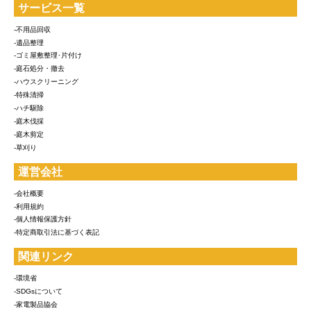
サービス一覧
-不用品回収
-遺品整理
-ゴミ屋敷整理･片付け
-庭石処分・撤去
-ハウスクリーニング
-特殊清掃
-ハチ駆除
-庭木伐採
-庭木剪定
-草刈り
運営会社
-会社概要
-利用規約
-個人情報保護方針
-特定商取引法に基づく表記
関連リンク
-環境省
-SDGsについて
-家電製品協会