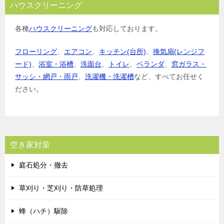
ハウスクリーニング
各種
ハウスクリーニング
も対応しております。
フローリング
、
エアコン
、
キッチン(台所)
、
換気扇(レンジフ
ード)
、
浴室・浴槽
、
洗面台
、
トイレ
、
ベランダ
、
窓ガラス・
サッシ・網戸・雨戸
、
洗濯機・洗濯槽
など、すべてお任せく
ださい。
空き家対策
庭石処分・撤去
草刈り・芝刈り・防草処理
蜂（ハチ）駆除