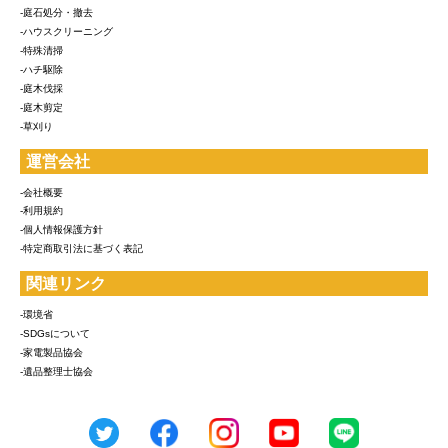
-庭石処分・撤去
-ハウスクリーニング
-特殊清掃
-ハチ駆除
-庭木伐採
-庭木剪定
-草刈り
運営会社
-会社概要
-利用規約
-個人情報保護方針
-特定商取引法に基づく表記
関連リンク
-環境省
-SDGsについて
-家電製品協会
-遺品整理士協会