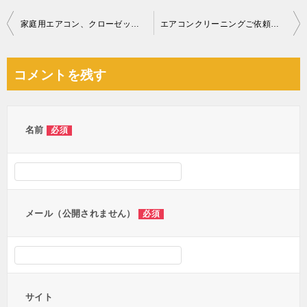
投
家庭用エアコン、クローゼット、食器棚、テレビ台、下駄箱等の回収
エアコンクリーニングご依頼 お客様の声
稿
ナ
コメントを残す
ビ
ゲ
ー
名前
必須
シ
ョ
ン
メール（公開されません）
必須
サイト