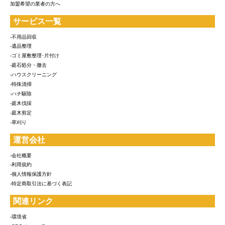
加盟希望の業者の方へ
サービス一覧
-不用品回収
-遺品整理
-ゴミ屋敷整理･片付け
-庭石処分・撤去
-ハウスクリーニング
-特殊清掃
-ハチ駆除
-庭木伐採
-庭木剪定
-草刈り
運営会社
-会社概要
-利用規約
-個人情報保護方針
-特定商取引法に基づく表記
関連リンク
-環境省