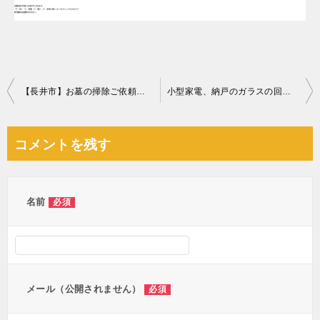
投
【長井市】お墓の掃除ご依頼 お客様の声
小型家電、納戸のガラスの回収・処分とキッチンクリーニングご依頼
稿
ナ
コメントを残す
ビ
ゲ
ー
名前
必須
シ
ョ
ン
メール（公開されません）
必須