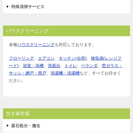
特殊清掃サービス
ハウスクリーニング
各種
ハウスクリーニング
も対応しております。
フローリング
、
エアコン
、
キッチン(台所)
、
換気扇(レンジフ
ード)
、
浴室・浴槽
、
洗面台
、
トイレ
、
ベランダ
、
窓ガラス・
サッシ・網戸・雨戸
、
洗濯機・洗濯槽
など、すべてお任せく
ださい。
空き家対策
庭石処分・撤去