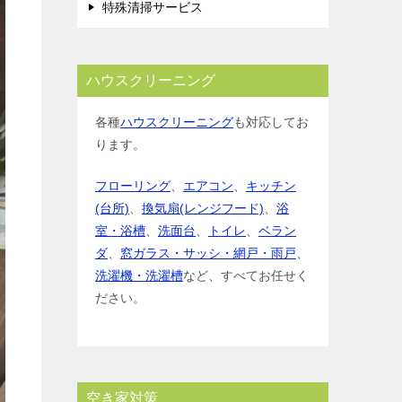
特殊清掃サービス
ハウスクリーニング
各種
ハウスクリーニング
も対応してお
ります。
フローリング
、
エアコン
、
キッチン
(台所)
、
換気扇(レンジフード)
、
浴
室・浴槽
、
洗面台
、
トイレ
、
ベラン
ダ
、
窓ガラス・サッシ・網戸・雨戸
、
洗濯機・洗濯槽
など、すべてお任せく
ださい。
空き家対策