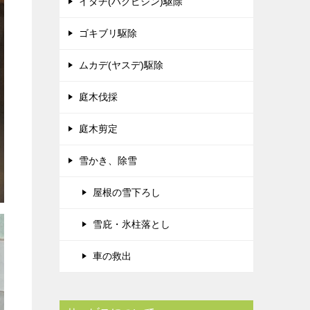
イタチ(ハクビシン)駆除
ゴキブリ駆除
ムカデ(ヤスデ)駆除
庭木伐採
庭木剪定
雪かき、除雪
屋根の雪下ろし
雪庇・氷柱落とし
車の救出