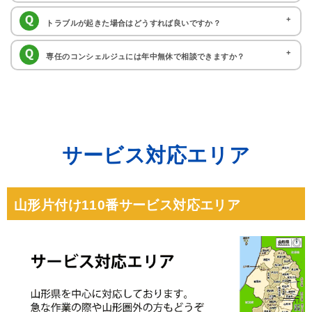
お困りごとに関するご相談やお見積もり、ご依頼に至るまで費用を頂いておりま
受付後はは作業担当者と直接やりとりを頂く流れとなります。
土日や祝日に作業対応可能な提携業者をお調べいたします。受付は24時
トラブルが起きた場合はどうすれば良いですか？
せんのでお気軽にお問い合わせください。
間365日承っておりますので、いつでもお気軽にご相談くださいませ。
片付け110番では、万が一にも作業中に壁や床、家財等を傷つけてしま
専任のコンシェルジュには年中無休で相談できますか？
った場合でも、賠償責任保険(人身・物損)1億円に加入しておりますので、保険
冬期休暇（12月29日～1月3日）および夏期休暇（8月13日～8月15日）
で対応可能です。 作業には細心の注意を払っておりますが、万が一の場合でも安
を除き、年中無休で対応しております。なお、通常のオペレーターは年中無休で
心してご依頼頂けます。
ご対応しております。
サービス対応エリア
山形片付け110番サービス対応エリア