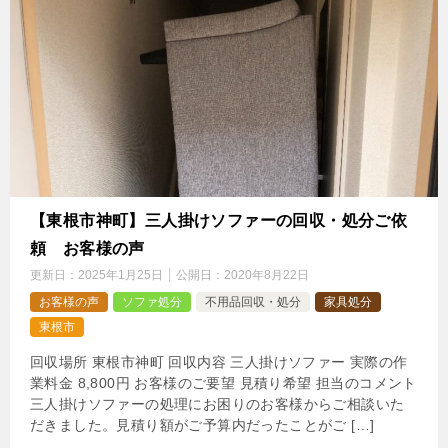
【東根市神町】三人掛けソファーの回収・処分ご依
頼 お客様の声
更新日：
2025年1月25日
公開日：
2020年8月22日
お客様の声
ソファ処分
不用品回収・処分
家具処分
東根市
回収場所 東根市神町 回収内容 三人掛けソファー 実際の作
業料金 8,800円 お客様のご要望 見積り希望 担当のコメント
三人掛けソファーの処理にお困りのお客様からご相談いた
だきました。見積り額がご予算内だったことがご […]