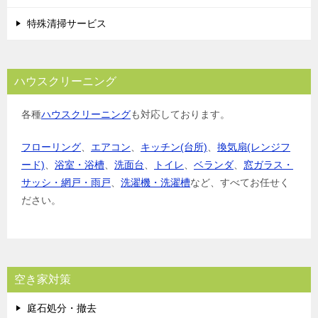
特殊清掃サービス
ハウスクリーニング
各種
ハウスクリーニング
も対応しております。
フローリング
、
エアコン
、
キッチン(台所)
、
換気扇(レンジフ
ード)
、
浴室・浴槽
、
洗面台
、
トイレ
、
ベランダ
、
窓ガラス・
サッシ・網戸・雨戸
、
洗濯機・洗濯槽
など、すべてお任せく
ださい。
空き家対策
庭石処分・撤去