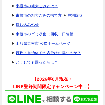
東根市の粗大ごみとは？
東根市の粗大ごみの捨て方
戸別回収
持ち込み処分
東根市のゴミ収集（回収）日情報
山形県東根市 公式ホームページ
行政・自治体での処分はお得なのか？
どうしても困ったら…？
【
2026年8月現在・
LINE登録期間限定キャンペーン中！】