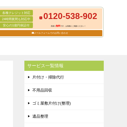
各種クレジット対応
0120-538-902
24時間夜間も対応中
安心の1億円保証付
無料
見積り
です。お気軽にご相談ください！
メールフォームでのお問い合わせ
サービス一覧情報
片付け・掃除代行
不用品回収
ゴミ屋敷片付け(整理)
遺品整理