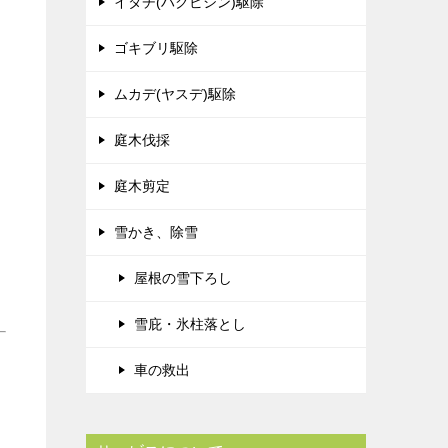
イタチ(ハクビシン)駆除
ゴキブリ駆除
ムカデ(ヤスデ)駆除
庭木伐採
庭木剪定
雪かき、除雪
屋根の雪下ろし
雪庇・氷柱落とし
車の救出