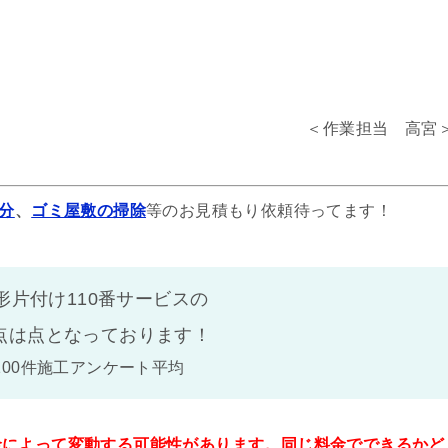
＜作業担当 高宮
分
、
ゴミ屋敷の掃除
等のお見積もり依頼待ってます！
形片付け110番サービスの
点は
点となっております！
100件施工アンケート平均
金によって変動する可能性があります。同じ料金でできるかど