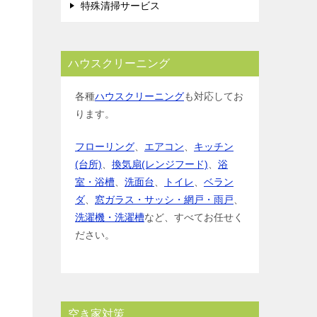
特殊清掃サービス
ハウスクリーニング
各種
ハウスクリーニング
も対応してお
ります。
フローリング
、
エアコン
、
キッチン
(台所)
、
換気扇(レンジフード)
、
浴
室・浴槽
、
洗面台
、
トイレ
、
ベラン
ダ
、
窓ガラス・サッシ・網戸・雨戸
、
洗濯機・洗濯槽
など、すべてお任せく
ださい。
空き家対策