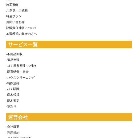
施工事例
ご意見・ご感想
料金プラン
お問い合わせ
賠償責任補償について
加盟希望の業者の方へ
サービス一覧
-不用品回収
-遺品整理
-ゴミ屋敷整理･片付け
-庭石処分・撤去
-ハウスクリーニング
-特殊清掃
-ハチ駆除
-庭木伐採
-庭木剪定
-草刈り
運営会社
-会社概要
-利用規約