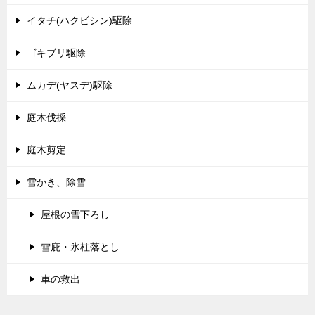
イタチ(ハクビシン)駆除
ゴキブリ駆除
ムカデ(ヤスデ)駆除
庭木伐採
庭木剪定
雪かき、除雪
屋根の雪下ろし
雪庇・氷柱落とし
車の救出