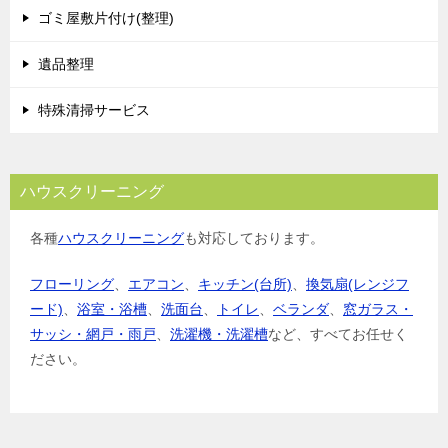
ゴミ屋敷片付け(整理)
ン
遺品整理
特殊清掃サービス
ハウスクリーニング
各種
ハウスクリーニング
も対応しております。
フローリング
、
エアコン
、
キッチン(台所)
、
換気扇(レンジフ
ード)
、
浴室・浴槽
、
洗面台
、
トイレ
、
ベランダ
、
窓ガラス・
サッシ・網戸・雨戸
、
洗濯機・洗濯槽
など、すべてお任せく
ださい。