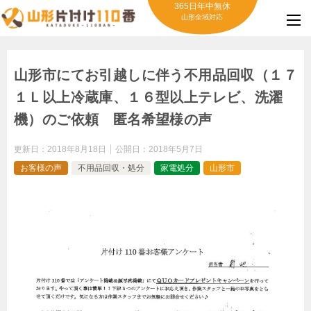
365日年中無休
山形全域対応
山形市にてお引越しに伴う不用品回収（１７
１Ｌ以上冷蔵庫、１６型以上テレビ、洗濯
機）のご依頼 匿名希望様の声
更新日：
2018年8月18日
公開日：
2018年5月7日
お客様の声
不用品回収・処分
家電処分
山形市