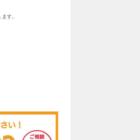
します。
！