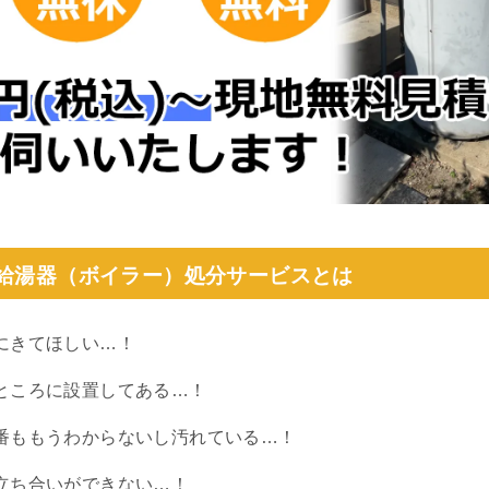
の給湯器（ボイラー）処分サービスとは
にきてほしい…！
ところに設置してある…！
番ももうわからないし汚れている…！
立ち合いができない…！