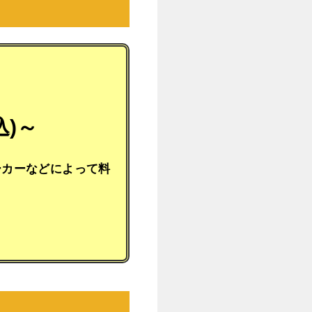
込)～
ーカーなどによって料
。